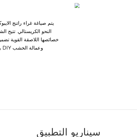
يتم صياغة غراء راتنج الايب
النحو الكريستالي. تتيح الش
خصائصها اللاصقة القوية تضمن 
و
سيناريو التطبيق