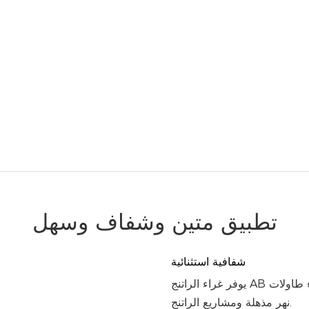
تطبيق متين وشفاف وسهل
شفافية استثنائية
يوفر غراء الراتنج AB من راتنج الايبوكسي هذا شفافية استثنائية ، مثالية لإنشاء طاولات
نهر مذهلة ومشاريع الراتنج.