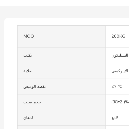
MOQ
200KG
السيليكون
يكتب
 الايبوكسي
صلابة
27 ℃
نقطة الوميض
(98±2 )%
حجم صلب
لامع
لمعان