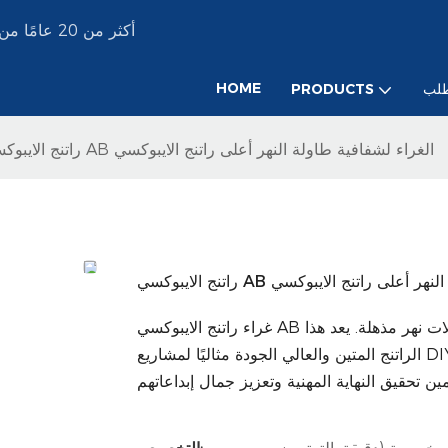
YMS PAINT أكثر من 20 عامًا من الخبرة في إنتاج طلاءات الطلاء الصناعية المخصصة
HOME
لب
PRODUCTS
راتنج الايبوكسي AB الغراء لشفافية طاولة النهر أعلى راتنج الايبوكسي
فية طاولة النهر أعلى راتنج الايبوكسي
غراء راتنج الايبوكسي AB لطاولة النهر هو أعلى راتنج الايبوكسي شفاف مثالي لإنشاء طاولات نهر مذهلة. يعد هذا
الراتنج المتين والعالي الجودة مثاليًا لمشاريع DIY وصنع الأثاث والمشاريع الفنية. من خلال صيغةها السهلة