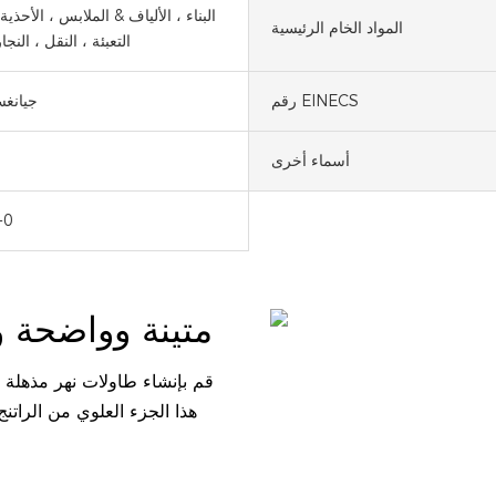
البناء ، الألياف & الملابس ، الأحذية
المواد الخام الرئيسية
التعبئة ، النقل ، النج
رقم EINECS
جيانغس
أسماء أخرى
-0
متينة وواضحة ومتعددة الاستخدامات ومهنية
قم بإنشاء طاولات نهر مذهلة ب
هذا الجزء العلوي من الراتنج