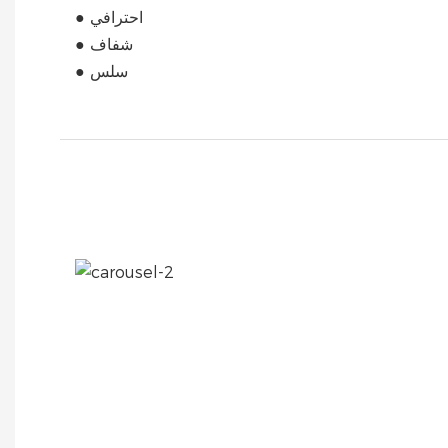
● احترافي
● شفاف
● سلس