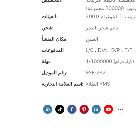
1000 مجموعة) ، عبوة مخصصة (دقيقة. الترتيب:
التخصيص:
1 كيلوغرام
العينات:
دعم شحن البحر
شحن:
الصين
مكان المنشأ:
L/C ، D/A ، D/P ، T/
المدفوعات:
مهلة:
ESE-232
رقم الموديل:
الطلاء YMS
اسم العلامة التجارية: