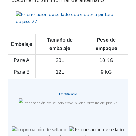
documento sin informar de antemano.
Tamaño de
Peso de
Embalaje
embalaje
empaque
Parte A
20L
18 KG
Parte B
12L
9 KG
Certificado