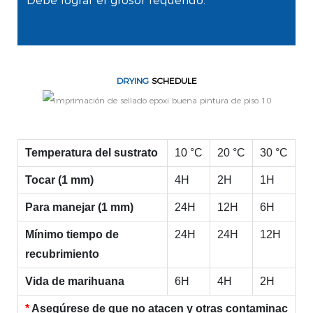
Debe lograr el grosor requerido.
DRYING
SCHEDULE
Temperatura del sustrato
10 °C
20 °C
30 °C
Tocar (1 mm)
4H
2H
1H
Para manejar (1 mm)
24H
12H
6H
Mínimo tiempo de
24H
24H
12H
recubrimiento
Vida de marihuana
6H
4H
2H
*
Asegúrese de que no atacen y otras contaminac