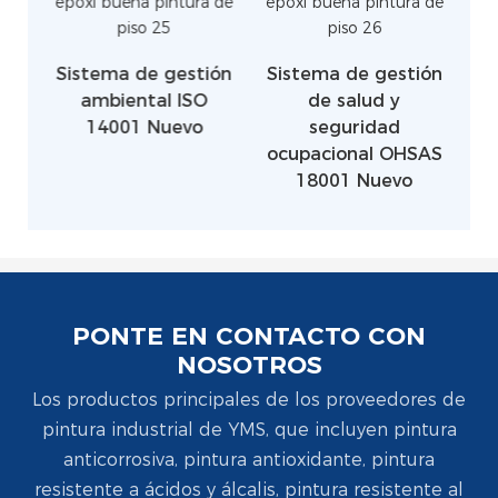
E
Sistema de gestión
Sistema de gestión
Si
ambiental ISO
de salud y
de
14001 Nuevo
seguridad
ocupacional OHSAS
18001 Nuevo
PONTE EN CONTACTO CON
NOSOTROS
Los productos principales de los proveedores de
pintura industrial de YMS, que incluyen pintura
anticorrosiva, pintura antioxidante, pintura
resistente a ácidos y álcalis, pintura resistente al