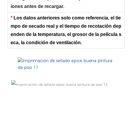
iones antes de recargar.
*
Los datos anteriores solo como referencia, el tie
mpo de secado real y el tiempo de recotación dep
enden de la temperatura, el grosor de la película s
eca, la condición de ventilación.
SURFACE TREATMENT
Toda la superficie a recubrir debe estar limpia
y seca. La superficie debe ser evaluada y
tratada de acuerdo con el estándar ISO8504.
Acero: lijado a SA2.5 (ISO8501-1: 2007). Es
aceptable pulir por herramientas eléctricas