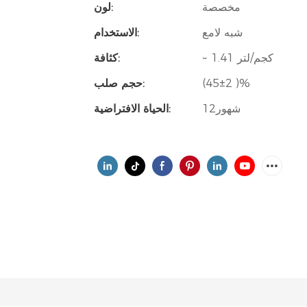
مخصصة
لون:
شبه لامع
الاستخدام:
~ 1.41 كجم/لتر
كثافة:
(45±2 )%
حجم صلب:
شهور12
الحياة الافتراضية: