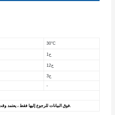
30°C
ح1
ح12
ح3
-
فوق البيانات للرجوع إليها فقط ، يعتمد وقت التجفيف الفعلي ووقت التكرار على درجة الحرارة ، وسمك الفيلم الجاف ، وظروف التهوية ، والرطوبة ، والقوة الميكانيكية ، إلخ.