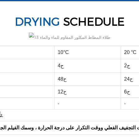
DRYING
SCHEDULE
10°C
20 °C
ح2
ح4
ح24
ح48
ح6
ح12
-
-
تأكد من عدم وجود تشالكينج والملوثات الأخرى قبل التكرار.